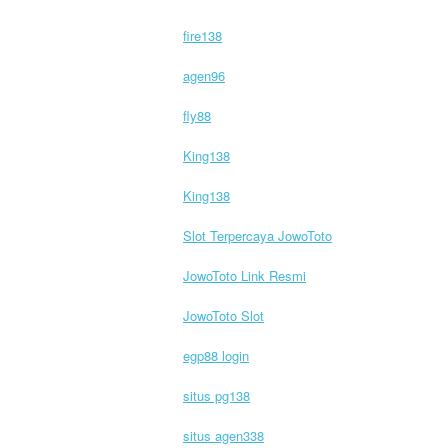
i
fire138
g
agen96
a
fly88
s
King138
i
King138
p
Slot Terpercaya JowoToto
JowoToto Link Resmi
o
JowoToto Slot
s
egp88 login
situs pg138
situs agen338