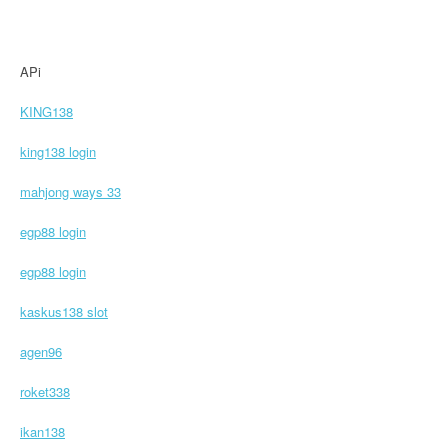
APi
KING138
king138 login
mahjong ways 33
egp88 login
egp88 login
kaskus138 slot
agen96
roket338
ikan138