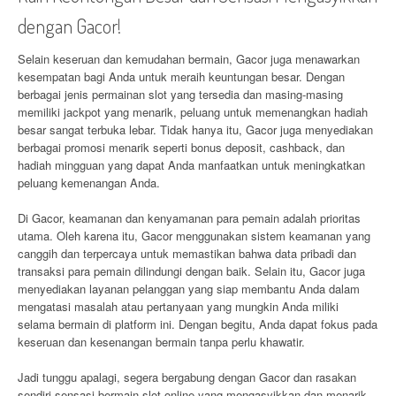
dengan Gacor!
Selain keseruan dan kemudahan bermain, Gacor juga menawarkan
kesempatan bagi Anda untuk meraih keuntungan besar. Dengan
berbagai jenis permainan slot yang tersedia dan masing-masing
memiliki jackpot yang menarik, peluang untuk memenangkan hadiah
besar sangat terbuka lebar. Tidak hanya itu, Gacor juga menyediakan
berbagai promosi menarik seperti bonus deposit, cashback, dan
hadiah mingguan yang dapat Anda manfaatkan untuk meningkatkan
peluang kemenangan Anda.
Di Gacor, keamanan dan kenyamanan para pemain adalah prioritas
utama. Oleh karena itu, Gacor menggunakan sistem keamanan yang
canggih dan terpercaya untuk memastikan bahwa data pribadi dan
transaksi para pemain dilindungi dengan baik. Selain itu, Gacor juga
menyediakan layanan pelanggan yang siap membantu Anda dalam
mengatasi masalah atau pertanyaan yang mungkin Anda miliki
selama bermain di platform ini. Dengan begitu, Anda dapat fokus pada
keseruan dan kesenangan bermain tanpa perlu khawatir.
Jadi tunggu apalagi, segera bergabung dengan Gacor dan rasakan
sendiri sensasi bermain slot online yang mengasyikkan dan menarik.