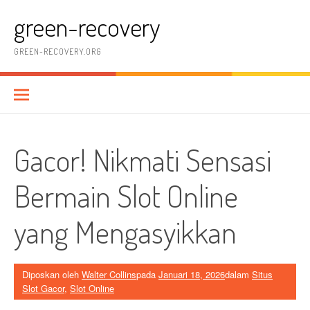
Lompat
green-recovery
ke
konten
GREEN-RECOVERY.ORG
Gacor! Nikmati Sensasi
Bermain Slot Online
yang Mengasyikkan
Diposkan oleh
Walter Collins
pada
Januari 18, 2026
dalam
Situs
Slot Gacor
,
Slot Online