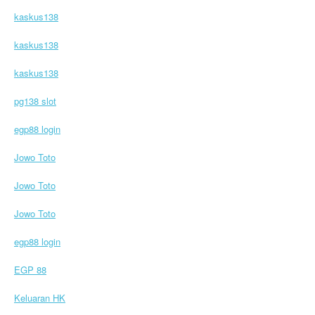
kaskus138
kaskus138
kaskus138
pg138 slot
egp88 login
Jowo Toto
Jowo Toto
Jowo Toto
egp88 login
EGP 88
Keluaran HK