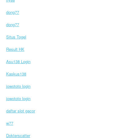
dong77
dong77
Situs Togel
Result HK
Asu138 Login
Kaskus138
jowototo login
jowototo login
daftar slot gacor
w77
Dokterscatter