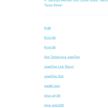
N
←
Serunya Bermain Slot Online Gratis: Nikm
Tanpa Batas!
a
v
fly88
i
King138
g
King138
a
Slot Terpercaya JowoToto
s
JowoToto Link Resmi
i
JowoToto Slot
p
egp88 login
o
situs pg138
s
situs agen338