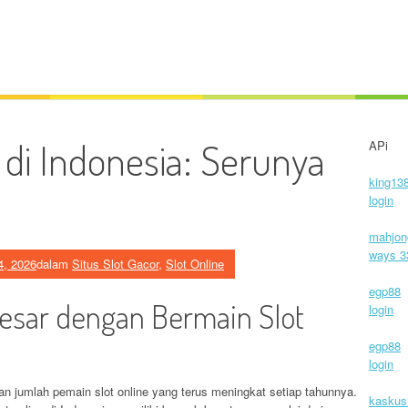
 di Indonesia: Serunya
APi
king13
login
mahjon
ways 3
4, 2026
dalam
Situs Slot Gacor
,
Slot Online
egp88
sar dengan Bermain Slot
login
egp88
login
n jumlah pemain slot online yang terus meningkat setiap tahunnya.
kaskus