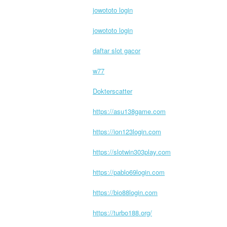
jowototo login
jowototo login
daftar slot gacor
w77
Dokterscatter
https://asu138game.com
https://ion123login.com
https://slotwin303play.com
https://pablo69login.com
https://bio88login.com
https://turbo188.org/