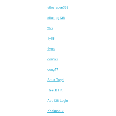
situs agen338
situs pg138
w77
fly88
fly88
dong77
dong77
Situs Togel
Result HK
Asu138 Login
Kaskus138