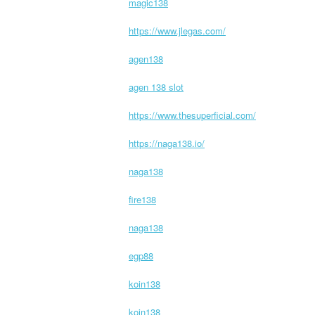
magic138
https://www.jlegas.com/
agen138
agen 138 slot
https://www.thesuperficial.com/
https://naga138.io/
naga138
fire138
naga138
egp88
koin138
koin138