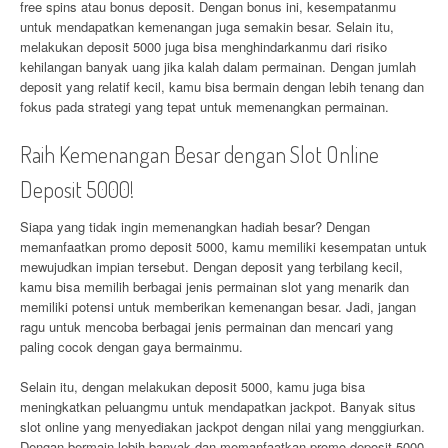
free spins atau bonus deposit. Dengan bonus ini, kesempatanmu
untuk mendapatkan kemenangan juga semakin besar. Selain itu,
melakukan deposit 5000 juga bisa menghindarkanmu dari risiko
kehilangan banyak uang jika kalah dalam permainan. Dengan jumlah
deposit yang relatif kecil, kamu bisa bermain dengan lebih tenang dan
fokus pada strategi yang tepat untuk memenangkan permainan.
Raih Kemenangan Besar dengan Slot Online
Deposit 5000!
Siapa yang tidak ingin memenangkan hadiah besar? Dengan
memanfaatkan promo deposit 5000, kamu memiliki kesempatan untuk
mewujudkan impian tersebut. Dengan deposit yang terbilang kecil,
kamu bisa memilih berbagai jenis permainan slot yang menarik dan
memiliki potensi untuk memberikan kemenangan besar. Jadi, jangan
ragu untuk mencoba berbagai jenis permainan dan mencari yang
paling cocok dengan gaya bermainmu.
Selain itu, dengan melakukan deposit 5000, kamu juga bisa
meningkatkan peluangmu untuk mendapatkan jackpot. Banyak situs
slot online yang menyediakan jackpot dengan nilai yang menggiurkan.
Dengan bermain lebih banyak dan memanfaatkan promo deposit 5000,