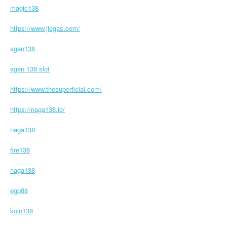
magic138
https://www.jlegas.com/
agen138
agen 138 slot
https://www.thesuperficial.com/
https://naga138.io/
naga138
fire138
naga138
egp88
koin138