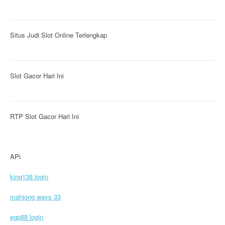
Situs Judi Slot Online Terlengkap
Slot Gacor Hari Ini
RTP Slot Gacor Hari Ini
APi
king138 login
mahjong ways 33
egp88 login