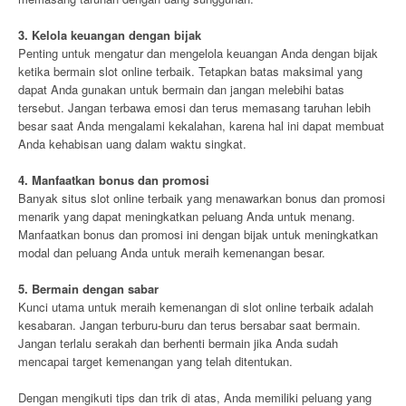
3. Kelola keuangan dengan bijak
Penting untuk mengatur dan mengelola keuangan Anda dengan bijak
ketika bermain slot online terbaik. Tetapkan batas maksimal yang
dapat Anda gunakan untuk bermain dan jangan melebihi batas
tersebut. Jangan terbawa emosi dan terus memasang taruhan lebih
besar saat Anda mengalami kekalahan, karena hal ini dapat membuat
Anda kehabisan uang dalam waktu singkat.
4. Manfaatkan bonus dan promosi
Banyak situs slot online terbaik yang menawarkan bonus dan promosi
menarik yang dapat meningkatkan peluang Anda untuk menang.
Manfaatkan bonus dan promosi ini dengan bijak untuk meningkatkan
modal dan peluang Anda untuk meraih kemenangan besar.
5. Bermain dengan sabar
Kunci utama untuk meraih kemenangan di slot online terbaik adalah
kesabaran. Jangan terburu-buru dan terus bersabar saat bermain.
Jangan terlalu serakah dan berhenti bermain jika Anda sudah
mencapai target kemenangan yang telah ditentukan.
Dengan mengikuti tips dan trik di atas, Anda memiliki peluang yang