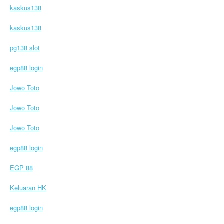
kaskus138
kaskus138
pg138 slot
egp88 login
Jowo Toto
Jowo Toto
Jowo Toto
egp88 login
EGP 88
Keluaran HK
egp88 login