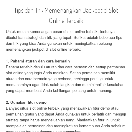
Tips dan Trik Memenangkan Jackpot di Slot
Online Terbaik
Untuk meraih kemenangan besar di slot online terbaik, tentunya
dibutuhkan strategi dan trik yang tepat. Berikut adalah beberapa tips
dan trik yang bisa Anda gunakan untuk meningkatkan peluang
memenangkan jackpot di slot online terbaik:
1. Pahami aturan dan cara bermain
Pahami terlebih dahulu aturan dan cara bermain dari setiap permainan
slot online yang ingin Anda mainkan. Setiap permainan memiliki
aturan dan cara bermain yang berbeda, sehingga penting untuk
memahaminya agar tidak salah langkah dan meminimalisir kesalahan
yang dapat membuat Anda kehilangan peluang untuk menang.
2. Gunakan fitur demo
Banyak situs slot online terbaik yang menawarkan fitur demo atau
permainan gratis yang dapat Anda gunakan untuk berlatih dan menguji
strategi tanpa harus mengeluarkan uang. Manfaatkan fitur ini untuk
mempelajari permainan dan meningkatkan kemampuan Anda sebelum
memasang taruhan dengan uang sungguhan.