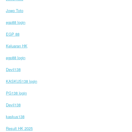
Jowo Toto
egp88 login
EGP 88
Keluaran HK
egp88 login
Devil138
KASKUS138 login
PG138 login
Devil138
kaskus138
Result HK 2025