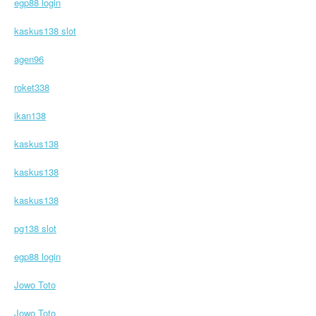
egp88 login
kaskus138 slot
agen96
roket338
ikan138
kaskus138
kaskus138
kaskus138
pg138 slot
egp88 login
Jowo Toto
Jowo Toto