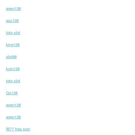
agen138
asu138
toto slot
king138
slot88
koin138
toto slot
Go138
agen138
agen138
W77 free spin