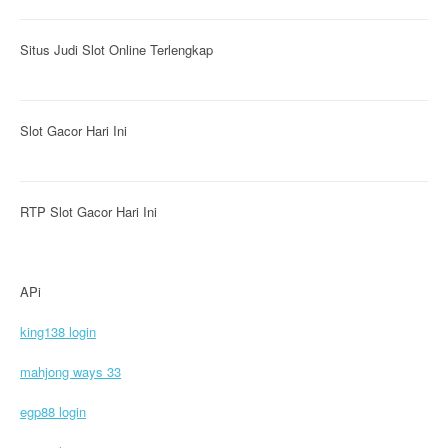
Situs Judi Slot Online Terlengkap
Slot Gacor Hari Ini
RTP Slot Gacor Hari Ini
APi
king138 login
mahjong ways 33
egp88 login