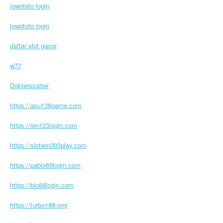
jowototo login
jowototo login
daftar slot gacor
w77
Dokterscatter
https://asu138game.com
https://ion123login.com
https://slotwin303play.com
https://pablo69login.com
https://bio88login.com
https://turbo188.org/