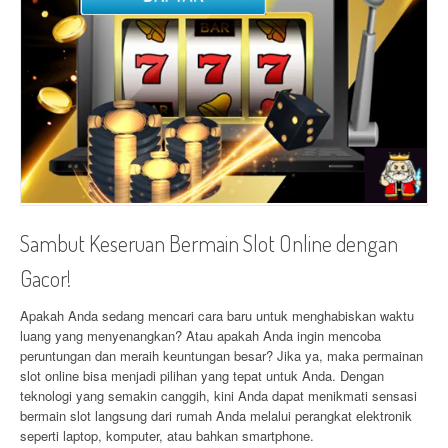
Sambut Keseruan Bermain Slot Online dengan
Gacor!
Apakah Anda sedang mencari cara baru untuk menghabiskan waktu
luang yang menyenangkan? Atau apakah Anda ingin mencoba
peruntungan dan meraih keuntungan besar? Jika ya, maka permainan
slot online bisa menjadi pilihan yang tepat untuk Anda. Dengan
teknologi yang semakin canggih, kini Anda dapat menikmati sensasi
bermain slot langsung dari rumah Anda melalui perangkat elektronik
seperti laptop, komputer, atau bahkan smartphone.