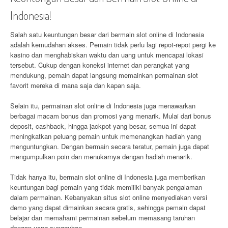
Indonesia!
Salah satu keuntungan besar dari bermain slot online di Indonesia
adalah kemudahan akses. Pemain tidak perlu lagi repot-repot pergi ke
kasino dan menghabiskan waktu dan uang untuk mencapai lokasi
tersebut. Cukup dengan koneksi internet dan perangkat yang
mendukung, pemain dapat langsung memainkan permainan slot
favorit mereka di mana saja dan kapan saja.
Selain itu, permainan slot online di Indonesia juga menawarkan
berbagai macam bonus dan promosi yang menarik. Mulai dari bonus
deposit, cashback, hingga jackpot yang besar, semua ini dapat
meningkatkan peluang pemain untuk memenangkan hadiah yang
menguntungkan. Dengan bermain secara teratur, pemain juga dapat
mengumpulkan poin dan menukarnya dengan hadiah menarik.
Tidak hanya itu, bermain slot online di Indonesia juga memberikan
keuntungan bagi pemain yang tidak memiliki banyak pengalaman
dalam permainan. Kebanyakan situs slot online menyediakan versi
demo yang dapat dimainkan secara gratis, sehingga pemain dapat
belajar dan memahami permainan sebelum memasang taruhan
dengan uang sungguhan.