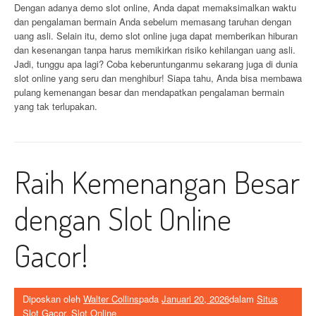
Dengan adanya demo slot online, Anda dapat memaksimalkan waktu
dan pengalaman bermain Anda sebelum memasang taruhan dengan
uang asli. Selain itu, demo slot online juga dapat memberikan hiburan
dan kesenangan tanpa harus memikirkan risiko kehilangan uang asli.
Jadi, tunggu apa lagi? Coba keberuntunganmu sekarang juga di dunia
slot online yang seru dan menghibur! Siapa tahu, Anda bisa membawa
pulang kemenangan besar dan mendapatkan pengalaman bermain
yang tak terlupakan.
Raih Kemenangan Besar
dengan Slot Online
Gacor!
Diposkan oleh
Walter Collins
pada
Januari 20, 2026
dalam
Situs
Slot Gacor
,
Slot Online