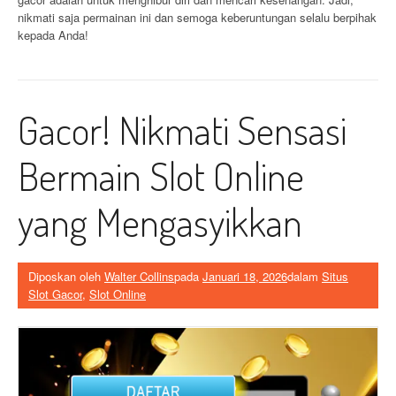
nikmati saja permainan ini dan semoga keberuntungan selalu berpihak
kepada Anda!
Gacor! Nikmati Sensasi
Bermain Slot Online
yang Mengasyikkan
Diposkan oleh
Walter Collins
pada
Januari 18, 2026
dalam
Situs
Slot Gacor
,
Slot Online