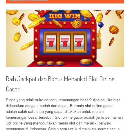
Raih Jackpot dan Bonus Menarik di Slot Online
Gacor!
Siapa yang tidak suka dengan kemenangan besar? Apalagi jika bisa
didapatkan dengan mudah dan cepat. Bermain slot online gacor
adalah salah satu cara yang dapat dilakukan untuk meraih
kemenangan besar tersebut. Slot online gacor adalah jenis permainan
judi online yang menggunakan mesin slot dan memiliki banyak
penggemar di Indonesia. Selain seru untuk dimainkan, permainan ini