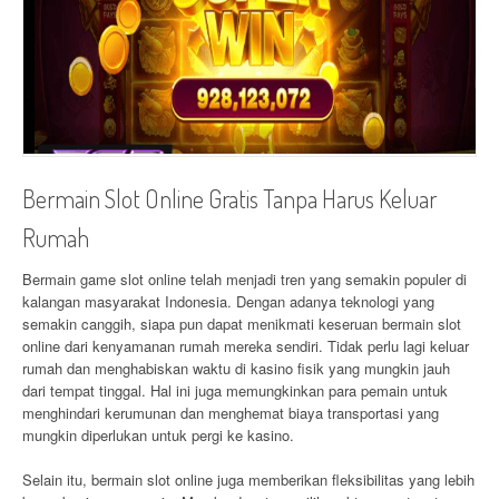
Bermain Slot Online Gratis Tanpa Harus Keluar
Rumah
Bermain game slot online telah menjadi tren yang semakin populer di
kalangan masyarakat Indonesia. Dengan adanya teknologi yang
semakin canggih, siapa pun dapat menikmati keseruan bermain slot
online dari kenyamanan rumah mereka sendiri. Tidak perlu lagi keluar
rumah dan menghabiskan waktu di kasino fisik yang mungkin jauh
dari tempat tinggal. Hal ini juga memungkinkan para pemain untuk
menghindari kerumunan dan menghemat biaya transportasi yang
mungkin diperlukan untuk pergi ke kasino.
Selain itu, bermain slot online juga memberikan fleksibilitas yang lebih