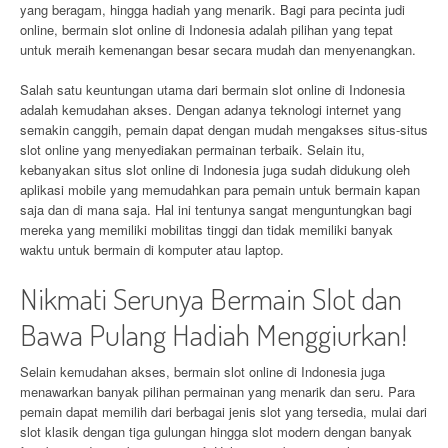
yang beragam, hingga hadiah yang menarik. Bagi para pecinta judi
online, bermain slot online di Indonesia adalah pilihan yang tepat
untuk meraih kemenangan besar secara mudah dan menyenangkan.
Salah satu keuntungan utama dari bermain slot online di Indonesia
adalah kemudahan akses. Dengan adanya teknologi internet yang
semakin canggih, pemain dapat dengan mudah mengakses situs-situs
slot online yang menyediakan permainan terbaik. Selain itu,
kebanyakan situs slot online di Indonesia juga sudah didukung oleh
aplikasi mobile yang memudahkan para pemain untuk bermain kapan
saja dan di mana saja. Hal ini tentunya sangat menguntungkan bagi
mereka yang memiliki mobilitas tinggi dan tidak memiliki banyak
waktu untuk bermain di komputer atau laptop.
Nikmati Serunya Bermain Slot dan
Bawa Pulang Hadiah Menggiurkan!
Selain kemudahan akses, bermain slot online di Indonesia juga
menawarkan banyak pilihan permainan yang menarik dan seru. Para
pemain dapat memilih dari berbagai jenis slot yang tersedia, mulai dari
slot klasik dengan tiga gulungan hingga slot modern dengan banyak