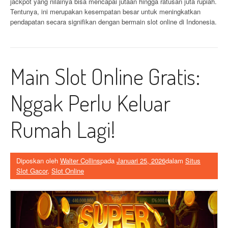
jackpot yang nilainya bisa mencapai jutaan hingga ratusan juta rupiah.
Tentunya, ini merupakan kesempatan besar untuk meningkatkan
pendapatan secara signifikan dengan bermain slot online di Indonesia.
Main Slot Online Gratis:
Nggak Perlu Keluar
Rumah Lagi!
Diposkan oleh
Walter Collins
pada
Januari 25, 2026
dalam
Situs
Slot Gacor
,
Slot Online