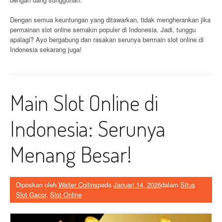
Dengan semua keuntungan yang ditawarkan, tidak mengherankan jika
permainan slot online semakin populer di Indonesia. Jadi, tunggu
apalagi? Ayo bergabung dan rasakan serunya bermain slot online di
Indonesia sekarang juga!
Main Slot Online di
Indonesia: Serunya
Menang Besar!
Diposkan oleh
Walter Collins
pada
Januari 14, 2026
dalam
Situs
Slot Gacor
,
Slot Online