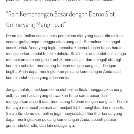
“Raih Kemenangan Besar dengan Demo Slot
Online yang Menghibur!”
Demo slot online adalah jenis permainan slot yang dapat dimainkan
secara gratis tanpa menggunakan uang asli. Permainan ini sangat
cocok untuk Anda yang ingin mencoba keberuntungan tanpa harus
mengeluarkan modal terlebih dahulu. Selain itu, demo slot online juga
merupakan cara yang baik untuk mempelajari dan menguji strategi
bermain sebelum memasang taruhan dengan uang asli. Dengan
begitu, Anda dapat meningkatkan peluang kemenangan Anda saat
bermain slot online yang sebenarnya.
Jangan salah, meskipun demo slot online tidak menggunakan uang
asli, namun hadiah yang ditawarkan tetap sama besar dan
menggiurkan seperti saat memasang taruhan dengan uang asli. Hal ini
tentunya membuat permainan menjadi lebih menghibur dan menarik.
Selain itu, demo slot online juga menyediakan fitur-fitur bonus yang
dapat meningkatkan peluang kemenangan Anda, seperti putaran
gratis, simbol wild, dan lain sebagainya.