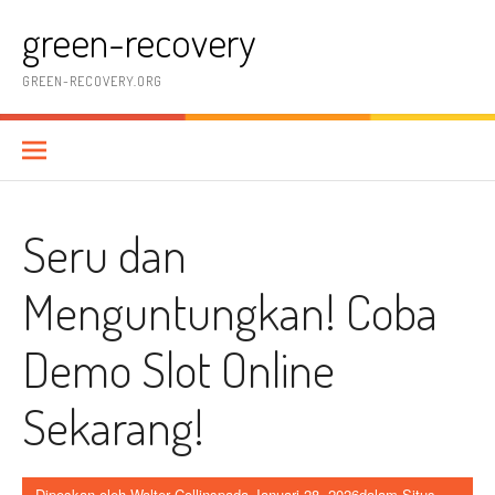
Lompat
green-recovery
ke
konten
GREEN-RECOVERY.ORG
Seru dan
Menguntungkan! Coba
Demo Slot Online
Sekarang!
Diposkan oleh
Walter Collins
pada
Januari 28, 2026
dalam
Situs