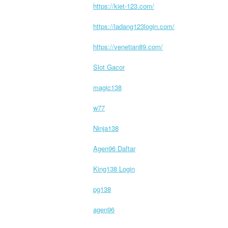
https://kiet-123.com/
https://ladang123login.com/
https://venetian89.com/
Slot Gacor
magic138
w77
Ninja138
Agen96 Daftar
King138 Login
pg138
agen96