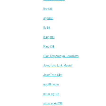
s
fire138
i
agen96
p
fly88
o
King138
s
King138
Slot Terpercaya JowoToto
JowoToto Link Resmi
JowoToto Slot
egp88 login
situs pg138
situs agen338