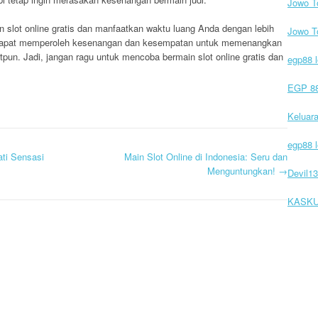
Jowo T
n slot online gratis dan manfaatkan waktu luang Anda dengan lebih
Jowo T
da dapat memperoleh kesenangan dan kesempatan untuk memenangkan
pun. Jadi, jangan ragu untuk mencoba bermain slot online gratis dan
egp88 l
EGP 8
Keluar
egp88 l
ti Sensasi
Main Slot Online di Indonesia: Seru dan
Menguntungkan!
→
Devil1
KASKUS