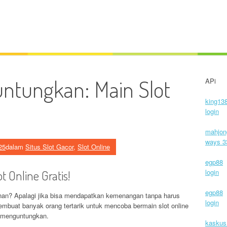
ntungkan: Main Slot
APi
king13
login
mahjon
ways 3
25
dalam
Situs Slot Gacor
,
Slot Online
egp88
 Online Gratis!
login
egp88
nan? Apalagi jika bisa mendapatkan kemenangan tanpa harus
login
embuat banyak orang tertarik untuk mencoba bermain slot online
at menguntungkan.
kaskus