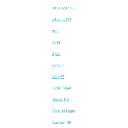
situs agen338
situs pg138
w77
fly88
fly88
dong77
dong77
Situs Togel
Result HK
Asu138 Login
Kaskus138