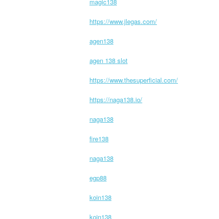
magic138
https://www.jlegas.com/
agen138
agen 138 slot
https://www.thesuperficial.com/
https://naga138.io/
naga138
fire138
naga138
egp88
koin138
koin138