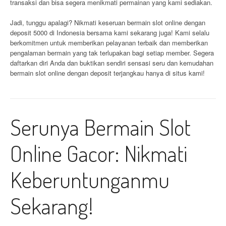
transaksi dan bisa segera menikmati permainan yang kami sediakan.
Jadi, tunggu apalagi? Nikmati keseruan bermain slot online dengan
deposit 5000 di Indonesia bersama kami sekarang juga! Kami selalu
berkomitmen untuk memberikan pelayanan terbaik dan memberikan
pengalaman bermain yang tak terlupakan bagi setiap member. Segera
daftarkan diri Anda dan buktikan sendiri sensasi seru dan kemudahan
bermain slot online dengan deposit terjangkau hanya di situs kami!
Serunya Bermain Slot
Online Gacor: Nikmati
Keberuntunganmu
Sekarang!