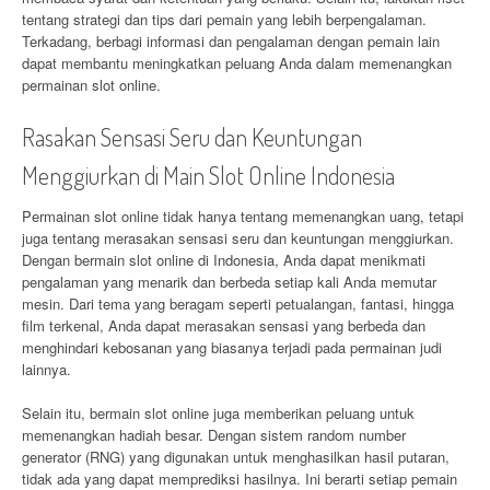
tentang strategi dan tips dari pemain yang lebih berpengalaman.
Terkadang, berbagi informasi dan pengalaman dengan pemain lain
dapat membantu meningkatkan peluang Anda dalam memenangkan
permainan slot online.
Rasakan Sensasi Seru dan Keuntungan
Menggiurkan di Main Slot Online Indonesia
Permainan slot online tidak hanya tentang memenangkan uang, tetapi
juga tentang merasakan sensasi seru dan keuntungan menggiurkan.
Dengan bermain slot online di Indonesia, Anda dapat menikmati
pengalaman yang menarik dan berbeda setiap kali Anda memutar
mesin. Dari tema yang beragam seperti petualangan, fantasi, hingga
film terkenal, Anda dapat merasakan sensasi yang berbeda dan
menghindari kebosanan yang biasanya terjadi pada permainan judi
lainnya.
Selain itu, bermain slot online juga memberikan peluang untuk
memenangkan hadiah besar. Dengan sistem random number
generator (RNG) yang digunakan untuk menghasilkan hasil putaran,
tidak ada yang dapat memprediksi hasilnya. Ini berarti setiap pemain