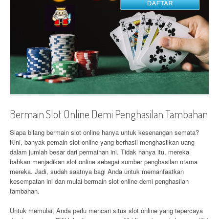
Bermain Slot Online Demi Penghasilan Tambahan
Siapa bilang bermain slot online hanya untuk kesenangan semata?
Kini, banyak pemain slot online yang berhasil menghasilkan uang
dalam jumlah besar dari permainan ini. Tidak hanya itu, mereka
bahkan menjadikan slot online sebagai sumber penghasilan utama
mereka. Jadi, sudah saatnya bagi Anda untuk memanfaatkan
kesempatan ini dan mulai bermain slot online demi penghasilan
tambahan.
Untuk memulai, Anda perlu mencari situs slot online yang tepercaya