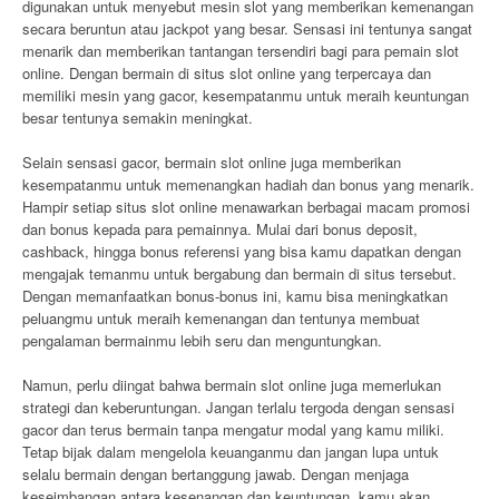
digunakan untuk menyebut mesin slot yang memberikan kemenangan
secara beruntun atau jackpot yang besar. Sensasi ini tentunya sangat
menarik dan memberikan tantangan tersendiri bagi para pemain slot
online. Dengan bermain di situs slot online yang terpercaya dan
memiliki mesin yang gacor, kesempatanmu untuk meraih keuntungan
besar tentunya semakin meningkat.
Selain sensasi gacor, bermain slot online juga memberikan
kesempatanmu untuk memenangkan hadiah dan bonus yang menarik.
Hampir setiap situs slot online menawarkan berbagai macam promosi
dan bonus kepada para pemainnya. Mulai dari bonus deposit,
cashback, hingga bonus referensi yang bisa kamu dapatkan dengan
mengajak temanmu untuk bergabung dan bermain di situs tersebut.
Dengan memanfaatkan bonus-bonus ini, kamu bisa meningkatkan
peluangmu untuk meraih kemenangan dan tentunya membuat
pengalaman bermainmu lebih seru dan menguntungkan.
Namun, perlu diingat bahwa bermain slot online juga memerlukan
strategi dan keberuntungan. Jangan terlalu tergoda dengan sensasi
gacor dan terus bermain tanpa mengatur modal yang kamu miliki.
Tetap bijak dalam mengelola keuanganmu dan jangan lupa untuk
selalu bermain dengan bertanggung jawab. Dengan menjaga
keseimbangan antara kesenangan dan keuntungan, kamu akan