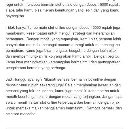
ragu untuk mencoba bermain slot online dengan deposit 5000 rupiah,
siapa tahu kamu bisa meraih keuntungan yang lebih dari yang kamu
bayangkan.
Tidak hanya itu, bermain slot online dengan deposit 5000 rupiah juga
memberimu kesempatan untuk menguji strategi dan keterampilan
bermainmu. Dengan modal yang terjangkau, kamu bisa bermain lebih
banyak dan mencoba berbagai macam strategi untuk memenangkan
permainan. Kamu juga bisa mengatur budgetmu dengan lebih bijak
dan memperhitungkan risiko yang akan kamu ambil. Dengan begitu,
kamu bisa meningkatkan keterampilan bermainmu dan mendapatkan
pengalaman bermain yang berharga.
Jadi, tunggu apa lagi? Nikmati sensasi bermain slot online dengan
deposit 5000 rupiah sekarang juga! Selain memberikan keseruan dan
sensasi yang tak terlupakan, kamu juga memiliki kesempatan untuk
meraih keuntungan besar dengan modal yang terjangkau. Jangan lupa
selalu memilih situs slot online terpercaya dan bermain dengan bijak
untuk memaksimalkan pengalaman bermainmu. Semoga berhasil dan
selamat mencoba!