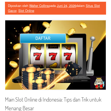
Diposkan oleh
Walter Collins
pada
Juni 24, 2026
dalam
Situs Slot
Gacor
,
Slot Online
Main Slot Online di Indonesia: Tips dan Trik untuk
Menang Besar