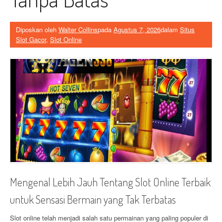
Diposkan oleh
Walter Collins
pada
Agustus 7, 2026
dalam
Situs
Slot Gacor
,
Slot Online
Mengenal Lebih Jauh Tentang Slot Online Terbaik
untuk Sensasi Bermain yang Tak Terbatas
Slot online telah menjadi salah satu permainan yang paling populer di