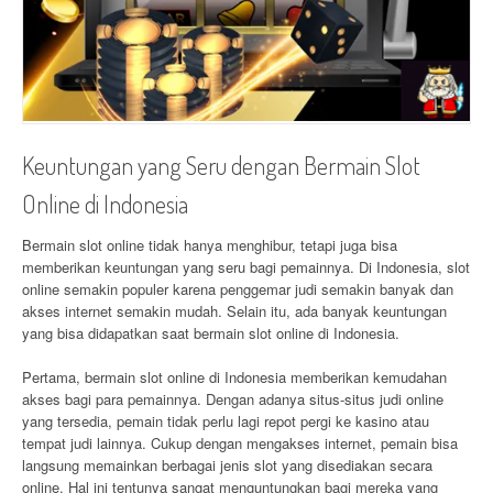
Keuntungan yang Seru dengan Bermain Slot
Online di Indonesia
Bermain slot online tidak hanya menghibur, tetapi juga bisa
memberikan keuntungan yang seru bagi pemainnya. Di Indonesia, slot
online semakin populer karena penggemar judi semakin banyak dan
akses internet semakin mudah. Selain itu, ada banyak keuntungan
yang bisa didapatkan saat bermain slot online di Indonesia.
Pertama, bermain slot online di Indonesia memberikan kemudahan
akses bagi para pemainnya. Dengan adanya situs-situs judi online
yang tersedia, pemain tidak perlu lagi repot pergi ke kasino atau
tempat judi lainnya. Cukup dengan mengakses internet, pemain bisa
langsung memainkan berbagai jenis slot yang disediakan secara
online. Hal ini tentunya sangat menguntungkan bagi mereka yang