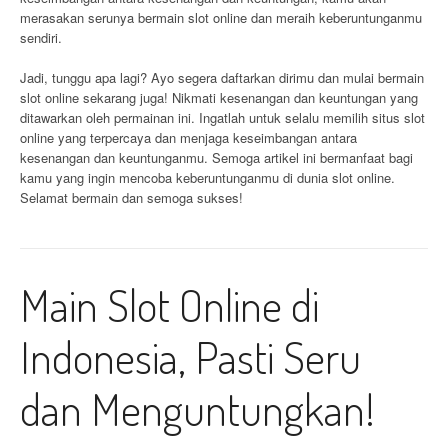
merasakan serunya bermain slot online dan meraih keberuntunganmu
sendiri.
Jadi, tunggu apa lagi? Ayo segera daftarkan dirimu dan mulai bermain
slot online sekarang juga! Nikmati kesenangan dan keuntungan yang
ditawarkan oleh permainan ini. Ingatlah untuk selalu memilih situs slot
online yang terpercaya dan menjaga keseimbangan antara
kesenangan dan keuntunganmu. Semoga artikel ini bermanfaat bagi
kamu yang ingin mencoba keberuntunganmu di dunia slot online.
Selamat bermain dan semoga sukses!
Main Slot Online di
Indonesia, Pasti Seru
dan Menguntungkan!