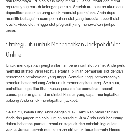
dan terpercaya. Pilihlah situs yang memiliki lisensi resmi dan memiliki
reputasi yang baik di kalangan pemain. Setelah itu, buatlah akun dan
depositkan sejumlah uang untuk memulai permainan. Anda dapat
memilih berbagai macam permainan slot yang tersedia, seperti slot
klasik, video slot, hingga slot progresif yang menawarkan jackpot
besar.
Strategi Jitu untuk Mendapatkan Jackpot di Slot
Online
Untuk mendapatkan penghasilan tambahan dari slot online, Anda perlu
memiliki strategi yang tepat. Pertama, pilihlah permainan slot dengan
persentase pembayaran yang tinggi. Semakin tinggi persentasenya,
semakin besar peluang Anda untuk memenangkan uang. Selain itu,
perhatikan juga fitur-fitur khusus pada setiap permainan, seperti
bonus, putaran gratis, dan simbol khusus yang dapat meningkatkan
peluang Anda untuk mendapatkan jackpot.
Selain itu, kelola uang Anda dengan bijak. Tentukan batas taruhan
Anda dan jangan melebihi jumlah tersebut. Jika Anda tidak beruntung
dalam beberapa putaran, hentikan sejenak dan cobalah lagi di lain
waktu. Jangan pernah memaksakan diri untuk terus bermain hingga