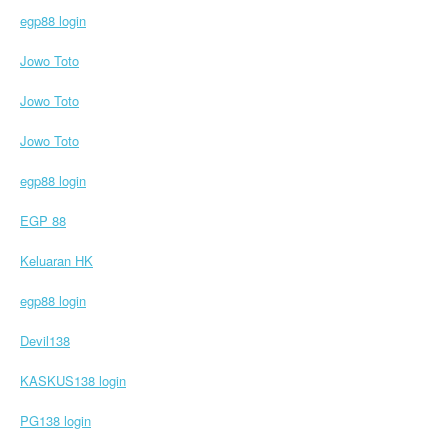
egp88 login
Jowo Toto
Jowo Toto
Jowo Toto
egp88 login
EGP 88
Keluaran HK
egp88 login
Devil138
KASKUS138 login
PG138 login