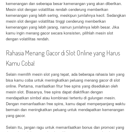
kemenangan dan seberapa besar kemenangan yang akan diberikan.
Mesin slot dengan volatilitas rendah cenderung memberikan
kemenangan yang lebih sering, meskipun jumlahnya kecil. Sedangkan
mesin slot dengan volatilitas tinggi cenderung memberikan
kemenangan yang lebih jarang, namun jumlahnya lebih besar. Jika
kamu ingin menang gacor secara konsisten, pilihlah mesin slot
dengan volatilitas rendah.
Rahasia Menang Gacor di Slot Online yang Harus
Kamu Coba!
Selain memilih mesin slot yang tepat, ada beberapa rahasia lain yang
bisa kamu coba untuk meningkatkan peluang menang gacor di slot
online. Pertama, manfaatkan fitur free spins yang disediakan oleh
mesin slot. Biasanya, free spins dapat diaktifkan dengan
mendapatkan simbol atau kombinasi tertentu di gulungan mesin.
Dengan memanfaatkan free spins, kamu dapat memperpanjang waktu
bermain dan meningkatkan peluang untuk mendapatkan kemenangan
yang gacor.
Selain itu, jangan ragu untuk memanfaatkan bonus dan promosi yang