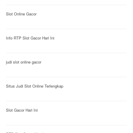
s
i
Slot Online Gacor
p
o
Info RTP Slot Gacor Hari Ini
s
judi slot online gacor
Situs Judi Slot Online Terlengkap
Slot Gacor Hari Ini