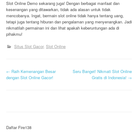
Slot Online Demo sekarang juga! Dengan berbagai manfaat dan
kesenangan yang ditawarkan, tidak ada alasan untuk tidak
mencobanya. Ingat, bermain slot online tidak hanya tentang uang,
tetapi juga tentang hiburan dan pengalaman yang menyenangkan. Jadi
nikmatilah permainan ini dan lihat apakah keberuntungan ada di
pihakmu!
Situs Slot Gacor
Slot Online
N
←
Raih Kemenangan Besar
Seru Banget! Nikmati Slot Online
dengan Slot Online Gacor!
Gratis di Indonesia!
→
a
v
i
g
a
Daftar Fire138