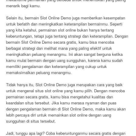
menarik bagi kamu.
Selain itu, bermain Slot Online Demo juga memberikan kesempatan
untuk berlatih dan meningkatkan keterampilan bermainmu. Seperti
yang kita ketahui, permainan slot online bukan hanya tentang
keberuntungan, tetapi juga tentang strategi dan keterampilan. Dengan
bermain Slot Online Demo secara gratis, kamu bisa mencoba
berbagai strategi dan melihat mana yang paling efektif untuk
meningkatkan peluang menangmu. Ini akan sangat berguna ketika
kamu mulai bermain dengan uang sungguhan, karena kamu sudah
memiliki pengalaman dan keterampilan yang cukup untuk
memaksimalkan peluang menangmu.
Tidak hanya itu, Slot Online Demo juga merupakan cara yang baik
untuk mengenal situs slot online yang kamu pilih. Dengan mencoba
permainan secara gratis, kamu bisa mengetahui kualitas dan
keandalan situs tersebut. Jika kamu merasa nyaman dan puas
dengan pengalaman bermain di Slot Online Demo, maka kamu akan
lebih percaya diri untuk memainkan slot online dengan uang
sungguhan di situs tersebut.
Jadi, tunggu apa lagi? Coba keberuntunganmu secara gratis dengan