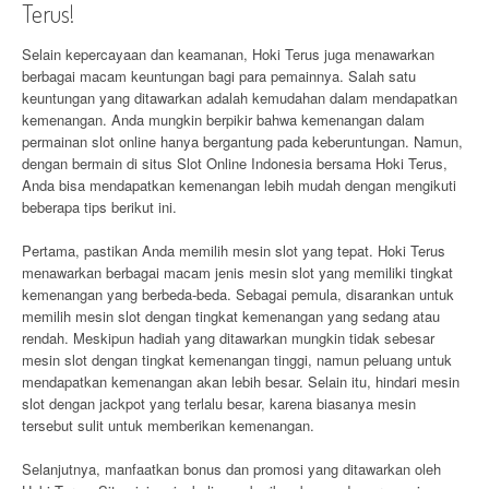
Terus!
Selain kepercayaan dan keamanan, Hoki Terus juga menawarkan
berbagai macam keuntungan bagi para pemainnya. Salah satu
keuntungan yang ditawarkan adalah kemudahan dalam mendapatkan
kemenangan. Anda mungkin berpikir bahwa kemenangan dalam
permainan slot online hanya bergantung pada keberuntungan. Namun,
dengan bermain di situs Slot Online Indonesia bersama Hoki Terus,
Anda bisa mendapatkan kemenangan lebih mudah dengan mengikuti
beberapa tips berikut ini.
Pertama, pastikan Anda memilih mesin slot yang tepat. Hoki Terus
menawarkan berbagai macam jenis mesin slot yang memiliki tingkat
kemenangan yang berbeda-beda. Sebagai pemula, disarankan untuk
memilih mesin slot dengan tingkat kemenangan yang sedang atau
rendah. Meskipun hadiah yang ditawarkan mungkin tidak sebesar
mesin slot dengan tingkat kemenangan tinggi, namun peluang untuk
mendapatkan kemenangan akan lebih besar. Selain itu, hindari mesin
slot dengan jackpot yang terlalu besar, karena biasanya mesin
tersebut sulit untuk memberikan kemenangan.
Selanjutnya, manfaatkan bonus dan promosi yang ditawarkan oleh