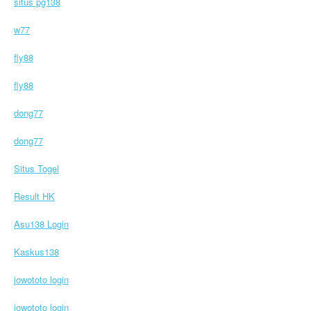
situs pg138
w77
fly88
fly88
dong77
dong77
Situs Togel
Result HK
Asu138 Login
Kaskus138
jowototo login
jowototo login