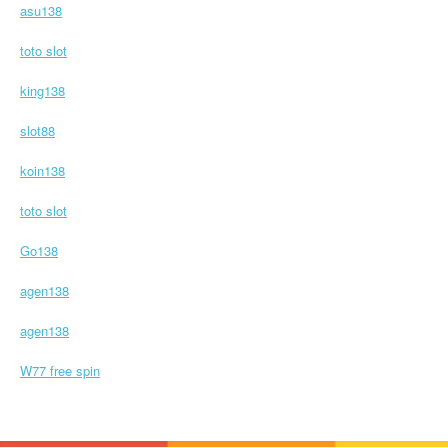
asu138
toto slot
king138
slot88
koin138
toto slot
Go138
agen138
agen138
W77 free spin