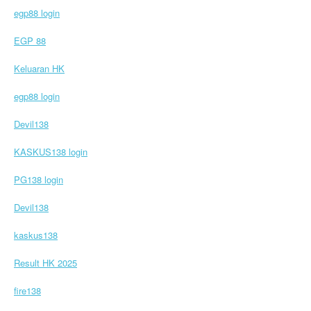
egp88 login
EGP 88
Keluaran HK
egp88 login
Devil138
KASKUS138 login
PG138 login
Devil138
kaskus138
Result HK 2025
fire138