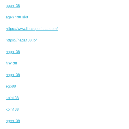
agen138
agen 138 slot
https://www.thesuperficial.com/
https://naga138.io/
naga138
fire138
naga138
egp88
koin138
koin138
agen138