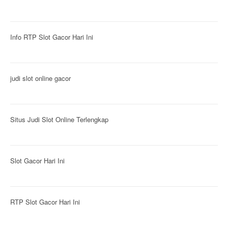
p
o
Info RTP Slot Gacor Hari Ini
s
judi slot online gacor
Situs Judi Slot Online Terlengkap
Slot Gacor Hari Ini
RTP Slot Gacor Hari Ini