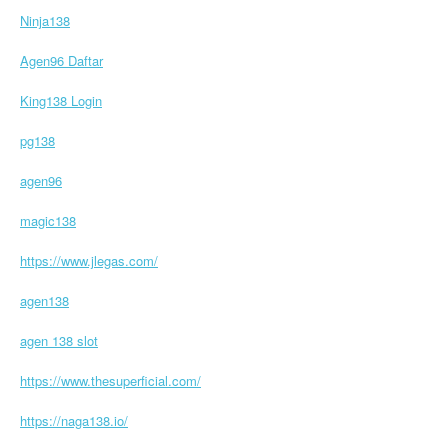
Ninja138
Agen96 Daftar
King138 Login
pg138
agen96
magic138
https://www.jlegas.com/
agen138
agen 138 slot
https://www.thesuperficial.com/
https://naga138.io/