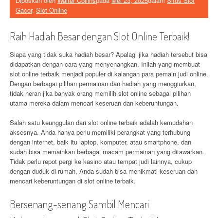
Diposkan oleh
Walter Collins
pada
Mei 23, 2025
dalam
Situs Slot
Gacor
,
Slot Online
Raih Hadiah Besar dengan Slot Online Terbaik!
Siapa yang tidak suka hadiah besar? Apalagi jika hadiah tersebut bisa
didapatkan dengan cara yang menyenangkan. Inilah yang membuat
slot online terbaik menjadi populer di kalangan para pemain judi online.
Dengan berbagai pilihan permainan dan hadiah yang menggiurkan,
tidak heran jika banyak orang memilih slot online sebagai pilihan
utama mereka dalam mencari keseruan dan keberuntungan.
Salah satu keunggulan dari slot online terbaik adalah kemudahan
aksesnya. Anda hanya perlu memiliki perangkat yang terhubung
dengan internet, baik itu laptop, komputer, atau smartphone, dan
sudah bisa memainkan berbagai macam permainan yang ditawarkan.
Tidak perlu repot pergi ke kasino atau tempat judi lainnya, cukup
dengan duduk di rumah, Anda sudah bisa menikmati keseruan dan
mencari keberuntungan di slot online terbaik.
Bersenang-senang Sambil Mencari