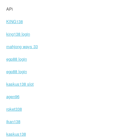
APi
KING138
king138 login
mahjong ways 33
egp88 login
egp88 login
kaskus138 slot
agen96
roket338
ikan138
kaskus138