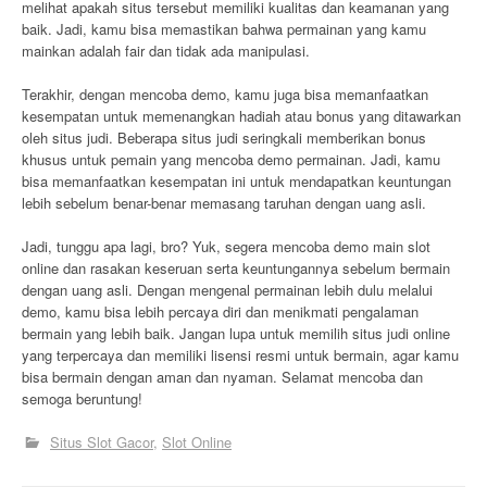
melihat apakah situs tersebut memiliki kualitas dan keamanan yang
baik. Jadi, kamu bisa memastikan bahwa permainan yang kamu
mainkan adalah fair dan tidak ada manipulasi.
Terakhir, dengan mencoba demo, kamu juga bisa memanfaatkan
kesempatan untuk memenangkan hadiah atau bonus yang ditawarkan
oleh situs judi. Beberapa situs judi seringkali memberikan bonus
khusus untuk pemain yang mencoba demo permainan. Jadi, kamu
bisa memanfaatkan kesempatan ini untuk mendapatkan keuntungan
lebih sebelum benar-benar memasang taruhan dengan uang asli.
Jadi, tunggu apa lagi, bro? Yuk, segera mencoba demo main slot
online dan rasakan keseruan serta keuntungannya sebelum bermain
dengan uang asli. Dengan mengenal permainan lebih dulu melalui
demo, kamu bisa lebih percaya diri dan menikmati pengalaman
bermain yang lebih baik. Jangan lupa untuk memilih situs judi online
yang terpercaya dan memiliki lisensi resmi untuk bermain, agar kamu
bisa bermain dengan aman dan nyaman. Selamat mencoba dan
semoga beruntung!
Situs Slot Gacor
Slot Online