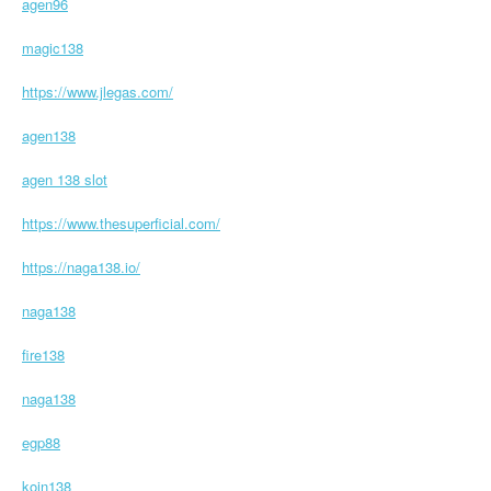
agen96
magic138
https://www.jlegas.com/
agen138
agen 138 slot
https://www.thesuperficial.com/
https://naga138.io/
naga138
fire138
naga138
egp88
koin138