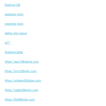
Kaskus138
jowototo login
jowototo login
daftar slot gacor
w77
Dokterscatter
https://asu138game.com
https://ion123login.com
https://slotwin303play.com
https://pablo69login.com
https://bio88login.com