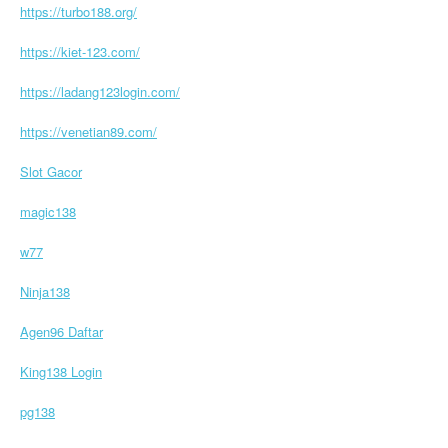
https://turbo188.org/
https://kiet-123.com/
https://ladang123login.com/
https://venetian89.com/
Slot Gacor
magic138
w77
Ninja138
Agen96 Daftar
King138 Login
pg138