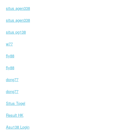
situs agen338
situs agen338
situs pg138
w77
fly88
fly88
dong77
dong77
Situs Togel
Result HK
Asu138 Login