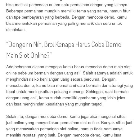
bisa melihat perbedaan antara satu permainan dengan yang lainnya.
Beberapa permainan mungkin memiliki tema yang sama, namun fitur
dan tipe pembayaran yang berbeda. Dengan mencoba demo, kamu
bisa menentukan permainan yang paling menarik dan seru untuk
dimainkan.
“Dengerin Nih, Bro! Kenapa Harus Coba Demo
Main Slot Online?”
Ada beberapa alasan mengapa kamu harus mencoba demo main slot
online sebelum bermain dengan uang asli. Salah satunya adalah untuk
menghindari risiko kehilangan uang secara percuma. Dengan
mencoba demo, kamu bisa memahami cara bermain dan strategi yang
tepat untuk meningkatkan peluang menang. Sehingga, saat bermain
dengan uang asli, kamu sudah memiliki gambaran yang lebih jelas
dan bisa menghindari kesalahan yang mungkin terjadi.
Selain itu, dengan mencoba demo, kamu juga bisa mengenal situs
judi online yang menyediakan permainan slot online. Banyak situs judi
yang menawarkan permainan slot online, namun tidak semuanya
memiliki reputasi yang baik. Dengan mencoba demo, kamu bisa