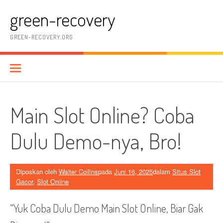
Lompat
green-recovery
ke
konten
GREEN-RECOVERY.ORG
Main Slot Online? Coba
Dulu Demo-nya, Bro!
Diposkan oleh
Walter Collins
pada
Juni 16, 2025
dalam
Situs Slot
Gacor
,
Slot Online
“Yuk Coba Dulu Demo Main Slot Online, Biar Gak