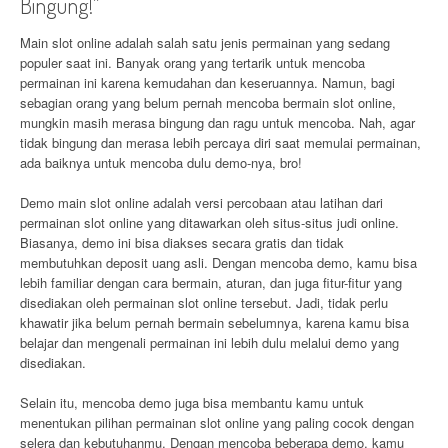
Bingung!”
Main slot online adalah salah satu jenis permainan yang sedang
populer saat ini. Banyak orang yang tertarik untuk mencoba
permainan ini karena kemudahan dan keseruannya. Namun, bagi
sebagian orang yang belum pernah mencoba bermain slot online,
mungkin masih merasa bingung dan ragu untuk mencoba. Nah, agar
tidak bingung dan merasa lebih percaya diri saat memulai permainan,
ada baiknya untuk mencoba dulu demo-nya, bro!
Demo main slot online adalah versi percobaan atau latihan dari
permainan slot online yang ditawarkan oleh situs-situs judi online.
Biasanya, demo ini bisa diakses secara gratis dan tidak
membutuhkan deposit uang asli. Dengan mencoba demo, kamu bisa
lebih familiar dengan cara bermain, aturan, dan juga fitur-fitur yang
disediakan oleh permainan slot online tersebut. Jadi, tidak perlu
khawatir jika belum pernah bermain sebelumnya, karena kamu bisa
belajar dan mengenali permainan ini lebih dulu melalui demo yang
disediakan.
Selain itu, mencoba demo juga bisa membantu kamu untuk
menentukan pilihan permainan slot online yang paling cocok dengan
selera dan kebutuhanmu. Dengan mencoba beberapa demo, kamu