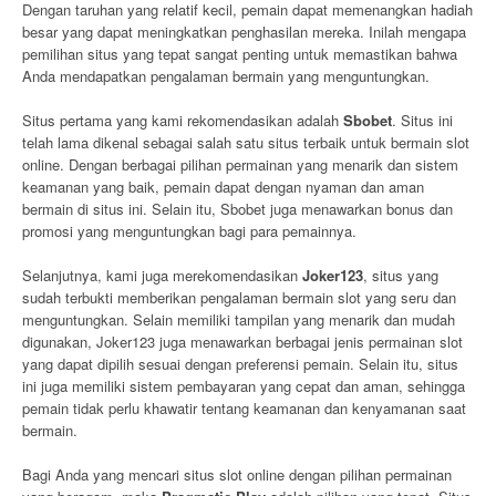
Dengan taruhan yang relatif kecil, pemain dapat memenangkan hadiah
besar yang dapat meningkatkan penghasilan mereka. Inilah mengapa
pemilihan situs yang tepat sangat penting untuk memastikan bahwa
Anda mendapatkan pengalaman bermain yang menguntungkan.
Situs pertama yang kami rekomendasikan adalah
Sbobet
. Situs ini
telah lama dikenal sebagai salah satu situs terbaik untuk bermain slot
online. Dengan berbagai pilihan permainan yang menarik dan sistem
keamanan yang baik, pemain dapat dengan nyaman dan aman
bermain di situs ini. Selain itu, Sbobet juga menawarkan bonus dan
promosi yang menguntungkan bagi para pemainnya.
Selanjutnya, kami juga merekomendasikan
Joker123
, situs yang
sudah terbukti memberikan pengalaman bermain slot yang seru dan
menguntungkan. Selain memiliki tampilan yang menarik dan mudah
digunakan, Joker123 juga menawarkan berbagai jenis permainan slot
yang dapat dipilih sesuai dengan preferensi pemain. Selain itu, situs
ini juga memiliki sistem pembayaran yang cepat dan aman, sehingga
pemain tidak perlu khawatir tentang keamanan dan kenyamanan saat
bermain.
Bagi Anda yang mencari situs slot online dengan pilihan permainan