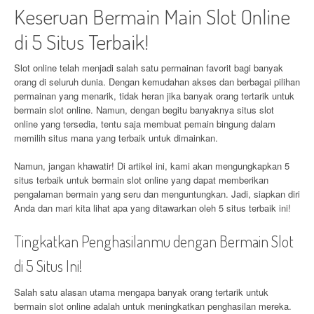
Keseruan Bermain Main Slot Online
di 5 Situs Terbaik!
Slot online telah menjadi salah satu permainan favorit bagi banyak
orang di seluruh dunia. Dengan kemudahan akses dan berbagai pilihan
permainan yang menarik, tidak heran jika banyak orang tertarik untuk
bermain slot online. Namun, dengan begitu banyaknya situs slot
online yang tersedia, tentu saja membuat pemain bingung dalam
memilih situs mana yang terbaik untuk dimainkan.
Namun, jangan khawatir! Di artikel ini, kami akan mengungkapkan 5
situs terbaik untuk bermain slot online yang dapat memberikan
pengalaman bermain yang seru dan menguntungkan. Jadi, siapkan diri
Anda dan mari kita lihat apa yang ditawarkan oleh 5 situs terbaik ini!
Tingkatkan Penghasilanmu dengan Bermain Slot
di 5 Situs Ini!
Salah satu alasan utama mengapa banyak orang tertarik untuk
bermain slot online adalah untuk meningkatkan penghasilan mereka.