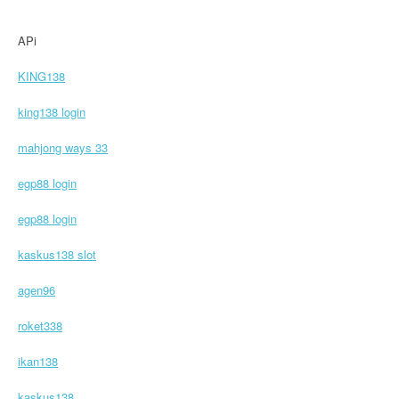
APi
KING138
king138 login
mahjong ways 33
egp88 login
egp88 login
kaskus138 slot
agen96
roket338
ikan138
kaskus138