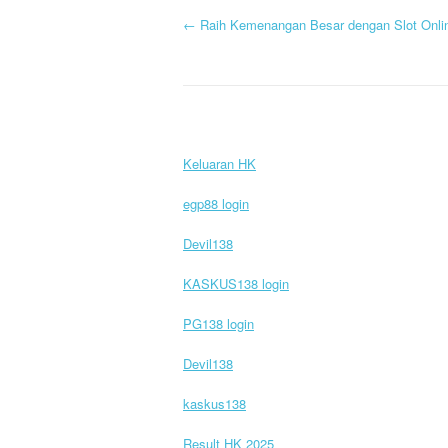
N
←
Raih Kemenangan Besar dengan Slot Onli
a
v
i
Keluaran HK
g
egp88 login
a
Devil138
s
KASKUS138 login
i
PG138 login
p
Devil138
o
kaskus138
Result HK 2025