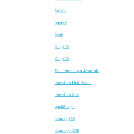
s
fire138
agen96
fly88
King138
King138
Slot Terpercaya JowoToto
JowoToto Link Resmi
JowoToto Slot
egp88 login
situs pg138
situs agen338