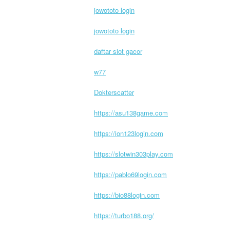
jowototo login
jowototo login
daftar slot gacor
w77
Dokterscatter
https://asu138game.com
https://ion123login.com
https://slotwin303play.com
https://pablo69login.com
https://bio88login.com
https://turbo188.org/