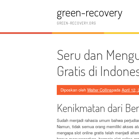
Lompat
green-recovery
ke
konten
GREEN-RECOVERY.ORG
Seru dan Mengu
Gratis di Indone
Diposkan oleh
Walter Collins
pada
April 12,
Kenikmatan dari Ber
Sudah menjadi rahasia umum bahwa perjudian 
Namun, tidak semua orang memiliki akses ata
mengapa slot online gratis telah menjadi alte
hanya menyenangkan, bermain slot online gra