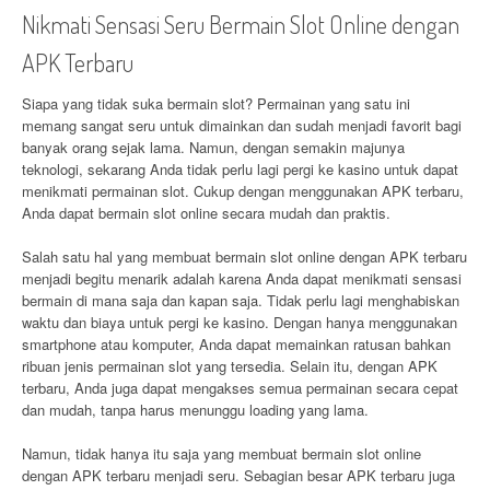
Nikmati Sensasi Seru Bermain Slot Online dengan
APK Terbaru
Siapa yang tidak suka bermain slot? Permainan yang satu ini
memang sangat seru untuk dimainkan dan sudah menjadi favorit bagi
banyak orang sejak lama. Namun, dengan semakin majunya
teknologi, sekarang Anda tidak perlu lagi pergi ke kasino untuk dapat
menikmati permainan slot. Cukup dengan menggunakan APK terbaru,
Anda dapat bermain slot online secara mudah dan praktis.
Salah satu hal yang membuat bermain slot online dengan APK terbaru
menjadi begitu menarik adalah karena Anda dapat menikmati sensasi
bermain di mana saja dan kapan saja. Tidak perlu lagi menghabiskan
waktu dan biaya untuk pergi ke kasino. Dengan hanya menggunakan
smartphone atau komputer, Anda dapat memainkan ratusan bahkan
ribuan jenis permainan slot yang tersedia. Selain itu, dengan APK
terbaru, Anda juga dapat mengakses semua permainan secara cepat
dan mudah, tanpa harus menunggu loading yang lama.
Namun, tidak hanya itu saja yang membuat bermain slot online
dengan APK terbaru menjadi seru. Sebagian besar APK terbaru juga