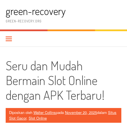
Lompat
green-recovery
ke
konten
GREEN-RECOVERY.ORG
Seru dan Mudah
Bermain Slot Online
dengan APK Terbaru!
Diposkan oleh
Walter Collins
pada
November 20, 2025
dalam
Situs
Slot Gacor
,
Slot Online