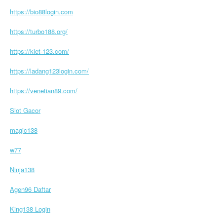
https://bio88login.com
https://turbo188.org/
https://kiet-123.com/
https://ladang123login.com/
https://venetian89.com/
Slot Gacor
magic138
w77
Ninja138
Agen96 Daftar
King138 Login