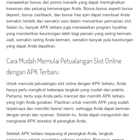
menawarkan bonus dan promo menarik yang dapat meningkatkan
keseruan dan peluang kemenangan Anda. Bonus-bonus seperti bonus
deposit, bonus cashback, dan bonus free spin dapat membuat Anda
semakin tertarik dan semakin seru dalam memainkan permainan slot.
Selain itu, banyak APK terbaru juga menawarkan program loyalitas
yang memberikan keuntungan lebih bagi pemain yang sering bermain.
Jadi, semakin sering Anda bermain, semakin banyak pula keuntungan
yang dapat Anda dapatkan.
Cara Mudah Memulai Petualangan Slot Online
dengan APK Terbaru
Untuk memulai petualangan slot online dengan APK terbaru, Anda
hanya perlu mengikuti beberapa langkah yang mudah dan praktis.
Pertama, tentu saja Anda perlu mencari dan memilih APK terbaru
yang ingin Anda gunakan. Pastikan untuk memilih APK yang sudah
terpercaya dan memiliki lisensi resmi, sehingga Anda dapat bermain
dengan aman dan nyaman. Setelah itu, Anda dapat mengunduh dan
menginstal APK tersebut di perangkat Anda.
Setelah APK terbaru terpasang di perangkat Anda, langkah
selanjutnya adalah mendaftar sebagai member. Biasanya, proses