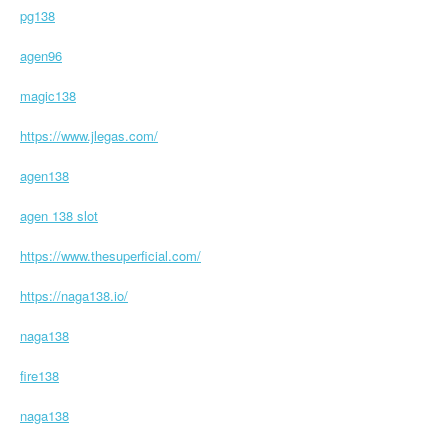
pg138
agen96
magic138
https://www.jlegas.com/
agen138
agen 138 slot
https://www.thesuperficial.com/
https://naga138.io/
naga138
fire138
naga138