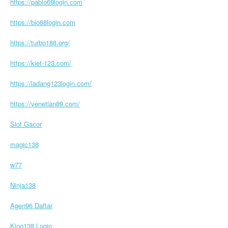
https://pablo69login.com
https://bio88login.com
https://turbo188.org/
https://kiet-123.com/
https://ladang123login.com/
https://venetian89.com/
Slot Gacor
magic138
w77
Ninja138
Agen96 Daftar
King138 Login