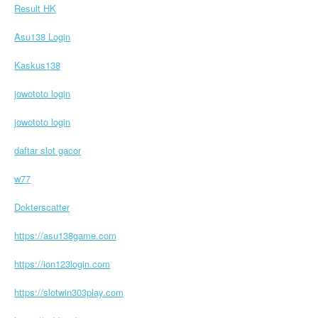
Result HK
Asu138 Login
Kaskus138
jowototo login
jowototo login
daftar slot gacor
w77
Dokterscatter
https://asu138game.com
https://ion123login.com
https://slotwin303play.com