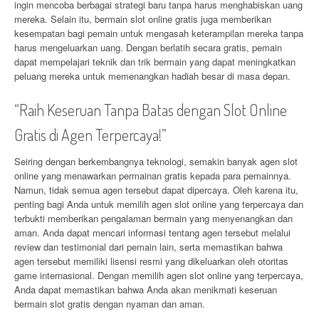
ingin mencoba berbagai strategi baru tanpa harus menghabiskan uang
mereka. Selain itu, bermain slot online gratis juga memberikan
kesempatan bagi pemain untuk mengasah keterampilan mereka tanpa
harus mengeluarkan uang. Dengan berlatih secara gratis, pemain
dapat mempelajari teknik dan trik bermain yang dapat meningkatkan
peluang mereka untuk memenangkan hadiah besar di masa depan.
“Raih Keseruan Tanpa Batas dengan Slot Online
Gratis di Agen Terpercaya!”
Seiring dengan berkembangnya teknologi, semakin banyak agen slot
online yang menawarkan permainan gratis kepada para pemainnya.
Namun, tidak semua agen tersebut dapat dipercaya. Oleh karena itu,
penting bagi Anda untuk memilih agen slot online yang terpercaya dan
terbukti memberikan pengalaman bermain yang menyenangkan dan
aman. Anda dapat mencari informasi tentang agen tersebut melalui
review dan testimonial dari pemain lain, serta memastikan bahwa
agen tersebut memiliki lisensi resmi yang dikeluarkan oleh otoritas
game internasional. Dengan memilih agen slot online yang terpercaya,
Anda dapat memastikan bahwa Anda akan menikmati keseruan
bermain slot gratis dengan nyaman dan aman.